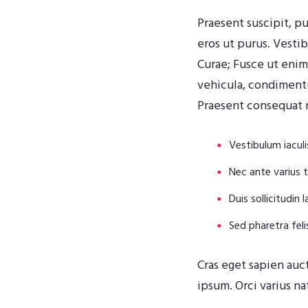
Praesent suscipit, p
eros ut purus. Vestib
Curae; Fusce ut eni
vehicula, condimentum
Praesent consequat 
Vestibulum iaculis
Nec ante varius
Duis sollicitudin 
Sed pharetra felis
Cras eget sapien auct
ipsum. Orci varius n