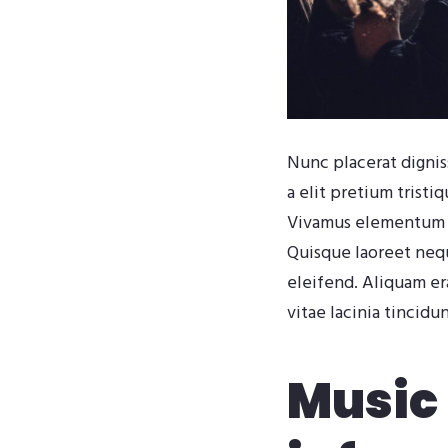
Nunc placerat digniss
a elit pretium tristi
Vivamus elementum et
Quisque laoreet neque
eleifend. Aliquam era
vitae lacinia tincidun
Music 