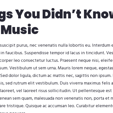
gs You Didn’t Kno
 Music
suscipit purus, nec venenatis nulla lobortis eu. Interdum
 in faucibus. Suspendisse tempor id lacus in tincidunt. Ve
mcorper leo consectetur luctus. Praesent neque nisi, eleif
psum. Vestibulum ut sem urna. Mauris lorem neque, egestas 
. Sed dolor ligula, dictum ac mattis nec, sagittis non ipsum.
isis, sed rutrum elit vestibulum. Duis viverra maximus feli
aoreet, vel laoreet risus sollicitudin. Ut pellentesque est 
Aenean sem quam, malesuada non venenatis non, porta et 
are tristique. Quisque ac accumsan leo. Curabitur elementu