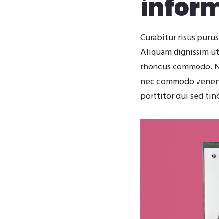
infor
Curabitur risus purus
Aliquam dignissim ut
rhoncus commodo. Nun
nec commodo venenati
porttitor dui sed tin