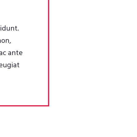
idunt.
non,
ac ante
eugiat