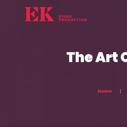
The Art 
Home