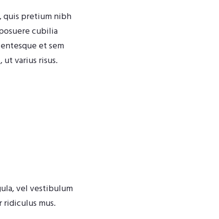
, quis pretium nibh
 posuere cubilia
llentesque et sem
ut varius risus.
igula, vel vestibulum
 ridiculus mus.