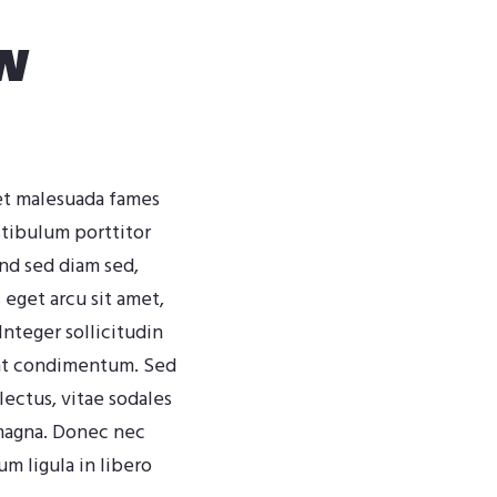
w
 et malesuada fames
stibulum porttitor
end sed diam sed,
eget arcu sit amet,
 Integer sollicitudin
s at condimentum. Sed
lectus, vitae sodales
magna. Donec nec
m ligula in libero