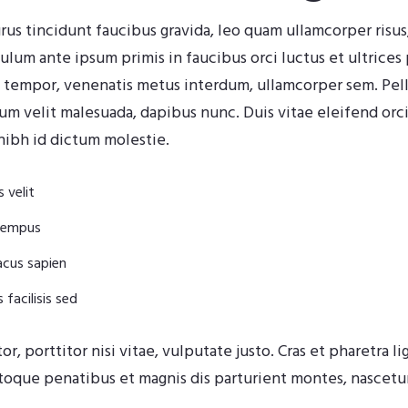
urus tincidunt faucibus gravida, leo quam ullamcorper risus
ulum ante ipsum primis in faucibus orci luctus et ultrices
m tempor, venenatis metus interdum, ullamcorper sem. Pe
 velit malesuada, dapibus nunc. Duis vitae eleifend orci, 
nibh id dictum molestie.
 velit
 tempus
lacus sapien
 facilisis sed
or, porttitor nisi vitae, vulputate justo. Cras et pharetra l
atoque penatibus et magnis dis parturient montes, nascetur