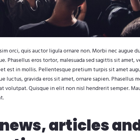
im orci, quis auctor ligula ornare non. Morbi nec augue dui
que. Phasellus eros tortor, malesuada sed sagittis sit amet, 
 est in mollis. Pellentesque pretium turpis sit amet augue 
 luctus, gravida eros sit amet, ornare sapien. Phasellus mo
t volutpat. Quisque in elit non nisl hendrerit semper. Maur
t.
news, articles an