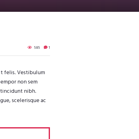
585
1
it felis. Vestibulum
, tempor non sem
 tincidunt nibh.
gue, scelerisque ac