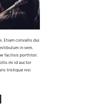
. Etiam convallis dui
vestibulum in sem.
facilisis porttitor.
llis mi id auctor
is tristique nisi
d