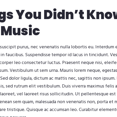
gs You Didn’t Kno
 Music
suscipit purus, nec venenatis nulla lobortis eu. Interdum
 in faucibus. Suspendisse tempor id lacus in tincidunt. Ve
mcorper leo consectetur luctus. Praesent neque nisi, eleif
psum. Vestibulum ut sem urna. Mauris lorem neque, egestas 
. Sed dolor ligula, dictum ac mattis nec, sagittis non ipsum.
isis, sed rutrum elit vestibulum. Duis viverra maximus feli
aoreet, vel laoreet risus sollicitudin. Ut pellentesque est 
Aenean sem quam, malesuada non venenatis non, porta et 
are tristique. Quisque ac accumsan leo. Curabitur elementu