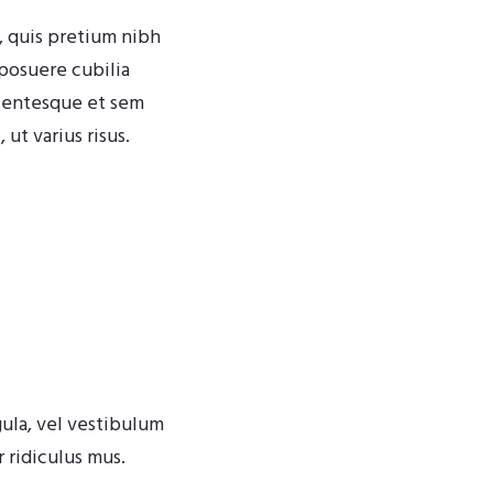
, quis pretium nibh
 posuere cubilia
llentesque et sem
ut varius risus.
igula, vel vestibulum
 ridiculus mus.