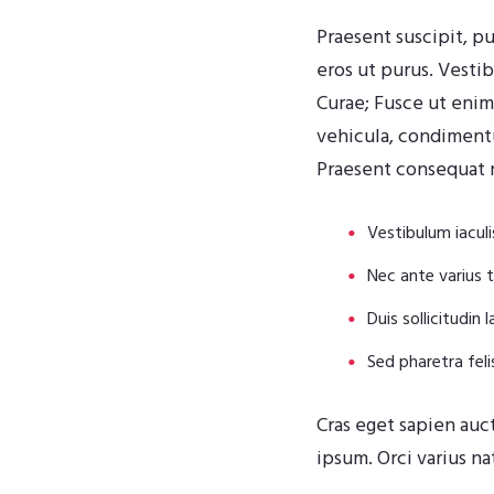
Praesent suscipit, p
eros ut purus. Vestib
Curae; Fusce ut eni
vehicula, condimentum
Praesent consequat 
Vestibulum iaculis
Nec ante varius
Duis sollicitudin 
Sed pharetra felis
Cras eget sapien auct
ipsum. Orci varius n