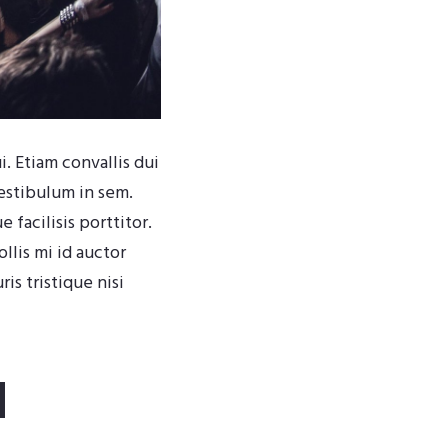
. Etiam convallis dui
vestibulum in sem.
facilisis porttitor.
llis mi id auctor
is tristique nisi
d