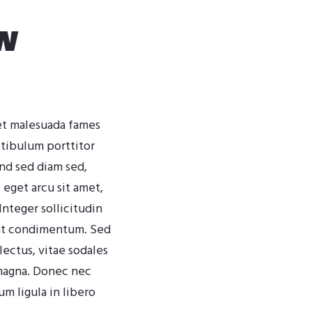
w
 et malesuada fames
stibulum porttitor
end sed diam sed,
eget arcu sit amet,
 Integer sollicitudin
s at condimentum. Sed
lectus, vitae sodales
magna. Donec nec
m ligula in libero