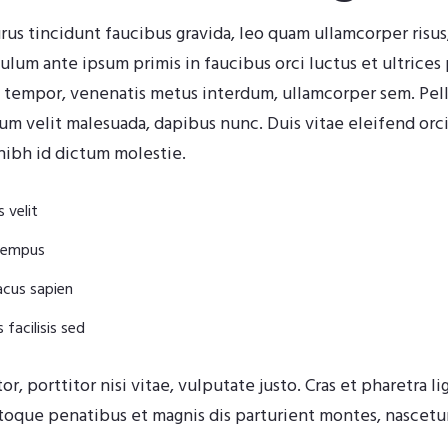
urus tincidunt faucibus gravida, leo quam ullamcorper risus
ulum ante ipsum primis in faucibus orci luctus et ultrices
m tempor, venenatis metus interdum, ullamcorper sem. Pe
 velit malesuada, dapibus nunc. Duis vitae eleifend orci, 
nibh id dictum molestie.
 velit
 tempus
lacus sapien
 facilisis sed
or, porttitor nisi vitae, vulputate justo. Cras et pharetra l
atoque penatibus et magnis dis parturient montes, nascetur