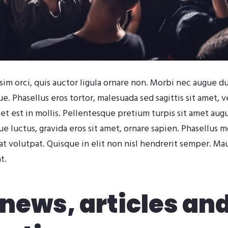
im orci, quis auctor ligula ornare non. Morbi nec augue dui
que. Phasellus eros tortor, malesuada sed sagittis sit amet, 
 est in mollis. Pellentesque pretium turpis sit amet augue 
 luctus, gravida eros sit amet, ornare sapien. Phasellus mo
t volutpat. Quisque in elit non nisl hendrerit semper. Maur
t.
news, articles an