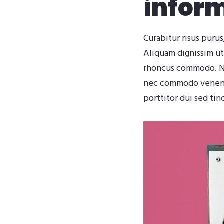
infor
Curabitur risus purus
Aliquam dignissim ut
rhoncus commodo. Nun
nec commodo venenati
porttitor dui sed tin