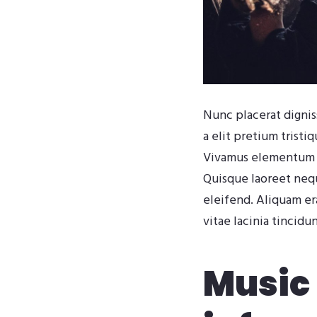
Nunc placerat digniss
a elit pretium tristi
Vivamus elementum et
Quisque laoreet neque
eleifend. Aliquam era
vitae lacinia tincidun
Music 