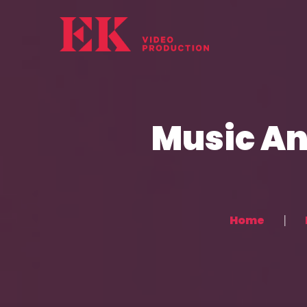
Music And
Home