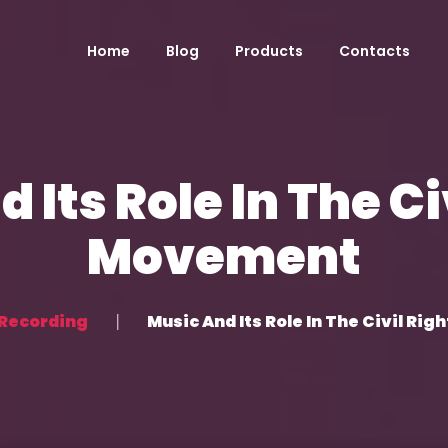
Home
Blog
Products
Contacts
 Its Role In The Ci
Movement
Recording
Music And Its Role In The Civil Ri