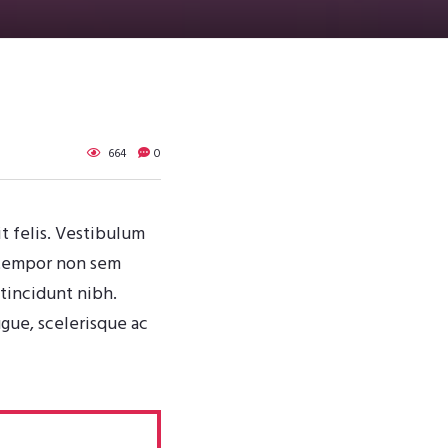
664
0
it felis. Vestibulum
, tempor non sem
 tincidunt nibh.
gue, scelerisque ac