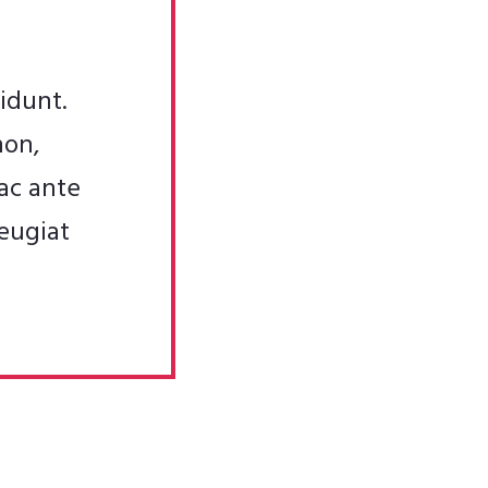
idunt.
non,
ac ante
eugiat