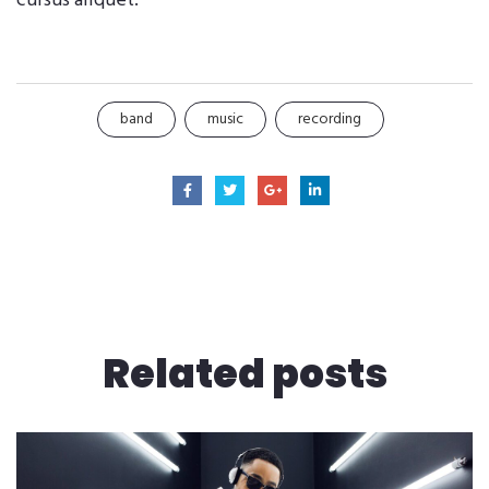
cursus aliquet.
band
music
recording
Related
posts